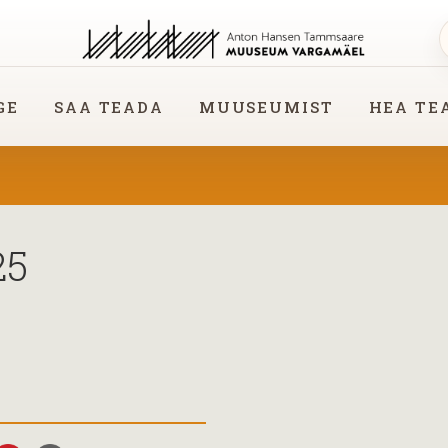
GE
SAA TEADA
MUUSEUMIST
HEA TE
25