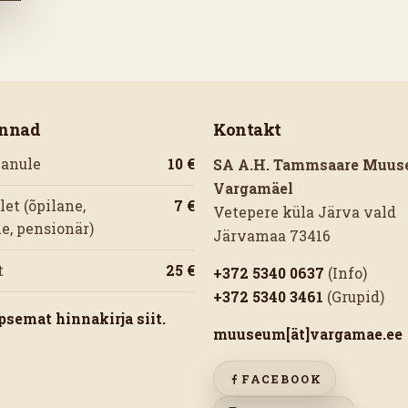
innad
Kontakt
vanule
10 €
SA A.H. Tammsaare Muu
Vargamäel
et (õpilane,
7 €
Vetepere küla Järva vald
ne, pensionär)
Järvamaa 73416
t
25 €
+372 5340 0637
(Info)
+372 5340 3461
(Grupid)
psemat hinnakirja siit.
muuseum[ät]vargamae.ee
FACEBOOK