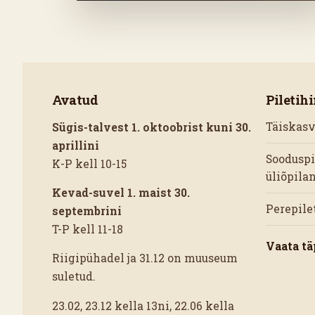
Avatud
Piletih
Täiskas
Sügis-talvest 1. oktoobrist kuni 30.
aprillini
Sooduspil
K-P kell 10-15
üliõpila
Kevad-suvel 1. maist 30.
Perepile
septembrini
T-P kell 11-18
Vaata tä
Riigipühadel ja 31.12 on muuseum
suletud.
23.02, 23.12 kella 13ni, 22.06 kella