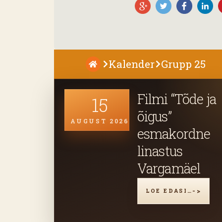
Kalender
Grupp 25
Filmi “Tõde ja
15
õigus”
AUGUST 2026
esmakordne
linastus
Vargamäel
LOE EDASI…